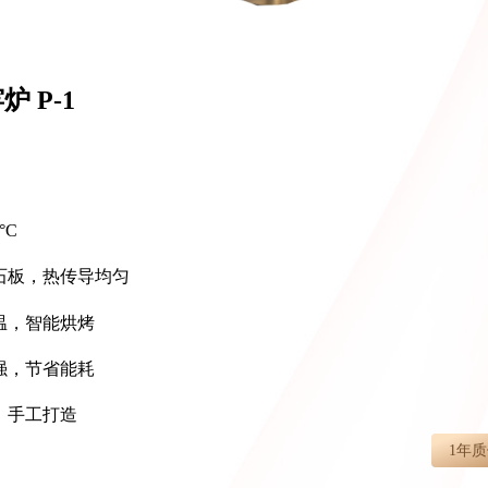
炉 P-1
°C
石板，热传导均匀
温，智能烘烤
强，节省能耗
，手工打造
1年