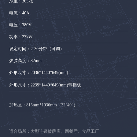
净重
：365kg
电流
：40A
电压
：380V
功率
：27kW
设定时间
：2-30分钟（可调）
炉膛高度
：82mm
外形尺寸
：2036*1440*649(mm)
外形尺寸
：2239*1440*649(mm)带挡板
加热区
：815mm*1036mm（32"40"）
适合场所
：大型连锁披萨店、西餐厅、食品工厂
制作产品
：披萨、牛肉卷、小食、牛排、焗饭、焗面、甜品等